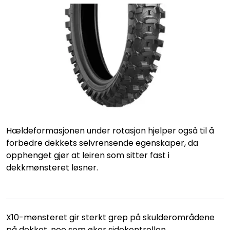
Hældeformasjonen under rotasjon hjelper også til å
forbedre dekkets selvrensende egenskaper, da
opphenget gjør at leiren som sitter fast i
dekkmønsteret løsner.
X10-mønsteret gir sterkt grep på skulderområdene
på dekket, noe som øker sidekontrollen.