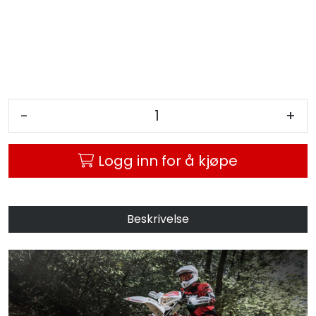
-
+
Logg inn for å kjøpe
Beskrivelse