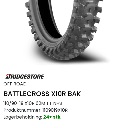
MC
Tilbudstorget
OFF ROAD
BATTLECROSS X10R BAK
110/90-19 X10R 62M TT NHS
Produktnummer:
1109019X10R
Lagerbeholdning:
24+ stk