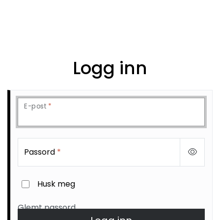
Skip to main content
Personbil
Logg inn
Hjulpakker
Felger
E-post
*
Lastebil
Buss
Passord
*
Regummiert
Husk meg
Anlegg
Glemt passord