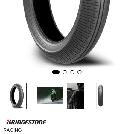
MC
Tilbudstorget
RACING