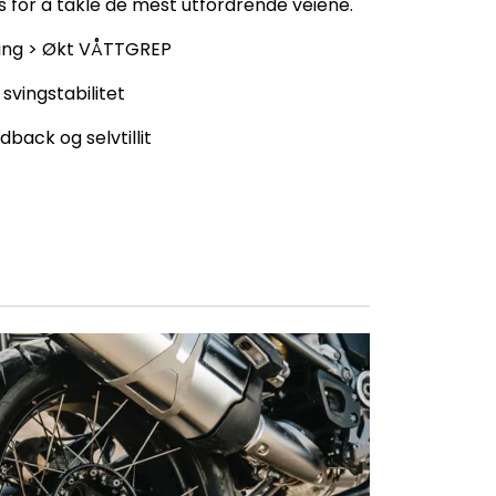
 for å takle de mest utfordrende veiene.
ing > Økt VÅTTGREP
 svingstabilitet
back og selvtillit