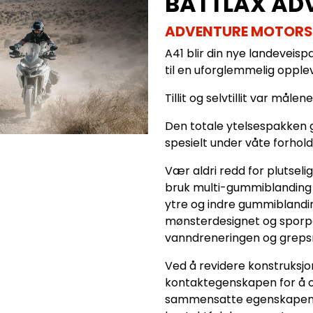
BATTLAX AD
ADVENTURE MOTORS
A41 blir din nye landeveispa
til en uforglemmelig opplev
Tillit og selvtillit var måle
Den totale ytelsespakken g
spesielt under våte forhold
Vær aldri redd for plutselig
bruk multi-gummiblanding l
ytre og indre gummibland
mønsterdesignet og sporpo
vanndreneringen og grepsn
Ved å revidere konstruksjo
kontaktegenskapen for å 
sammensatte egenskapene, 