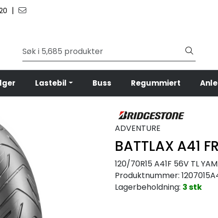
|
 20
lger
Lastebil
Buss
Regummiert
Anl
ADVENTURE
BATTLAX A41 F
120/70R15 A41F 56V TL Y
Produktnummer:
1207015A
Lagerbeholdning:
3 stk