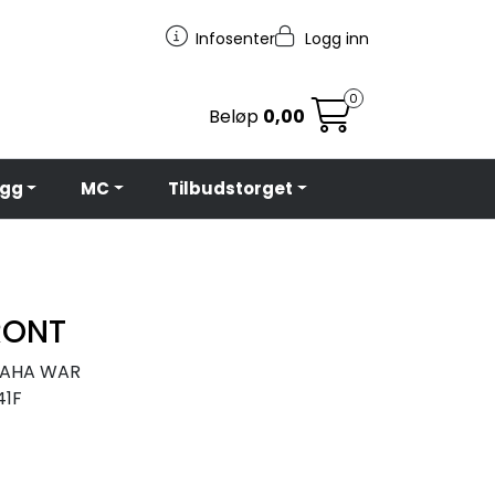
Infosenter
Logg inn
0
Beløp
0,00
egg
MC
Tilbudstorget
RONT
AMAHA WAR
41F