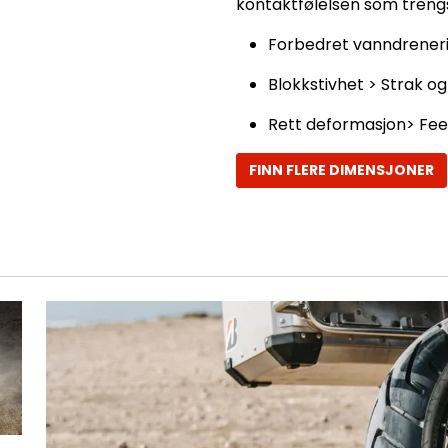
kontaktfølelsen som trengs
Forbedret vanndrener
Blokkstivhet > Strak og
Rett deformasjon> Feed
FINN FLERE DIMENSJONER