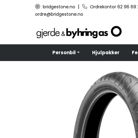
Skip to main content
|
bridgestone.no
Ordrekontor 62 96 69
ordre@bridgestone.no
Personbil
Hjulpakker
Fe