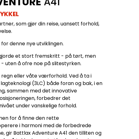
VENTURE
A41
YKKEL
rtner, som gjør din reise, uansett forhold,
else.
ne for denne nye utviklingen.
jorde et stort fremskritt - på tørt, men
 - uten å ofre noe på slitestyrken.
 regn eller våte værforhold. Ved å ta i
agteknologi (3LC) både foran og bak, i en
ing, sammen med det innovative
sisjoneringen, forbedrer det
ivået under vanskelige forhold.
nen for å finne den rette
operere i harmoni med de forbedrede
gir Battlax Adventure A41 den tilliten og