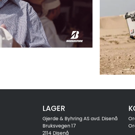
LAGER
K
Gjerde & Byhring AS avd. Disenå
Or
Bruksvegen 17
Or
2114 Disenå