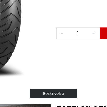
-
+
Beskrivelse