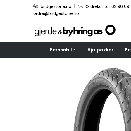
Skip to main content
|
bridgestone.no
Ordrekontor 62 96 69
ordre@bridgestone.no
Personbil
Hjulpakker
Fe