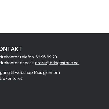
ONTAKT
drekontor telefon: 62 96 69 20
drekontor e-post:
ordre@bridgestone.no
ilgang til webshop fåes gjennom
drekontoret