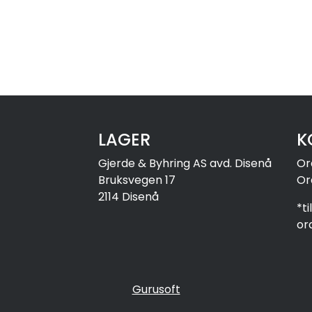
LAGER
K
Gjerde & Byhring AS avd. Disenå
Or
Bruksvegen 17
Or
2114 Disenå
*t
or
Gurusoft