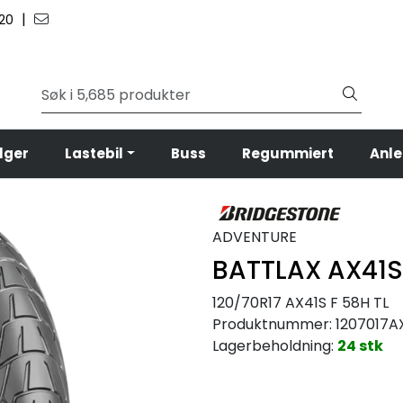
|
 20
lger
Lastebil
Buss
Regummiert
Anl
ADVENTURE
BATTLAX AX41S
120/70R17 AX41S F 58H TL
Produktnummer:
1207017A
Lagerbeholdning:
24 stk