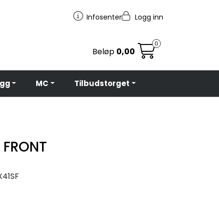
Infosenter
Logg inn
0
Beløp
0,00
egg
MC
Tilbudstorget
 FRONT
X41SF