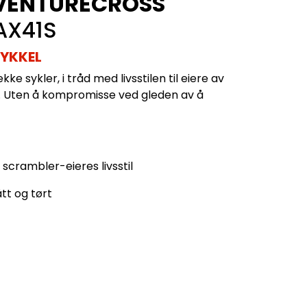
VENTURECROSS
AX41S
YKKEL
ke sykler, i tråd med livsstilen til eiere av
. Uten å kompromisse ved gleden av å
scrambler-eieres livsstil
tt og tørt