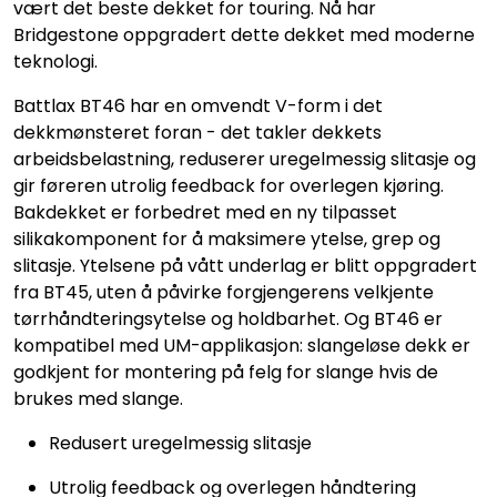
vært det beste dekket for touring. Nå har
Bridgestone oppgradert dette dekket med moderne
teknologi.
Battlax BT46 har en omvendt V-form i det
dekkmønsteret foran - det takler dekkets
arbeidsbelastning, reduserer uregelmessig slitasje og
gir føreren utrolig feedback for overlegen kjøring.
Bakdekket er forbedret med en ny tilpasset
silikakomponent for å maksimere ytelse, grep og
slitasje. Ytelsene på vått underlag er blitt oppgradert
fra BT45, uten å påvirke forgjengerens velkjente
tørrhåndteringsytelse og holdbarhet. Og BT46 er
kompatibel med UM-applikasjon: slangeløse dekk er
godkjent for montering på felg for slange hvis de
brukes med slange.
Redusert uregelmessig slitasje
Utrolig feedback og overlegen håndtering