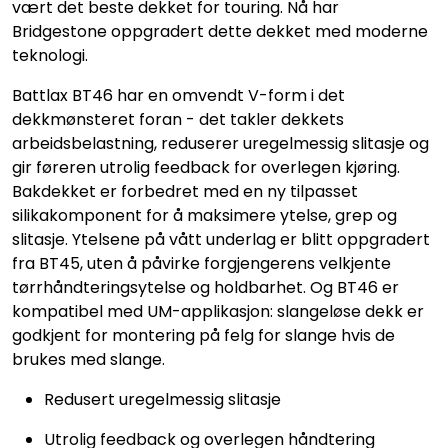
vært det beste dekket for touring. Nå har
Bridgestone oppgradert dette dekket med moderne
teknologi.
Battlax BT46 har en omvendt V-form i det
dekkmønsteret foran - det takler dekkets
arbeidsbelastning, reduserer uregelmessig slitasje og
gir føreren utrolig feedback for overlegen kjøring.
Bakdekket er forbedret med en ny tilpasset
silikakomponent for å maksimere ytelse, grep og
slitasje. Ytelsene på vått underlag er blitt oppgradert
fra BT45, uten å påvirke forgjengerens velkjente
tørrhåndteringsytelse og holdbarhet. Og BT46 er
kompatibel med UM-applikasjon: slangeløse dekk er
godkjent for montering på felg for slange hvis de
brukes med slange.
Redusert uregelmessig slitasje
Utrolig feedback og overlegen håndtering