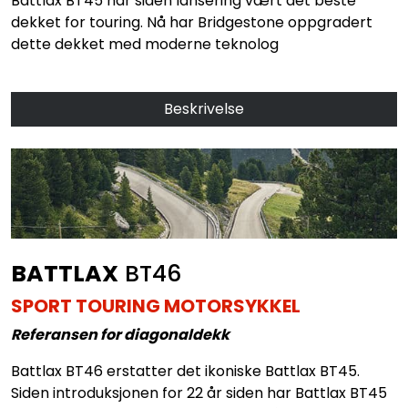
Battlax BT45 har siden lansering vært det beste
dekket for touring. Nå har Bridgestone oppgradert
dette dekket med moderne teknolog
Beskrivelse
BATTLAX
BT46
SPORT TOURING MOTORSYKKEL
Referansen for diagonaldekk
Battlax BT46 erstatter det ikoniske Battlax BT45.
Siden introduksjonen for 22 år siden har Battlax BT45