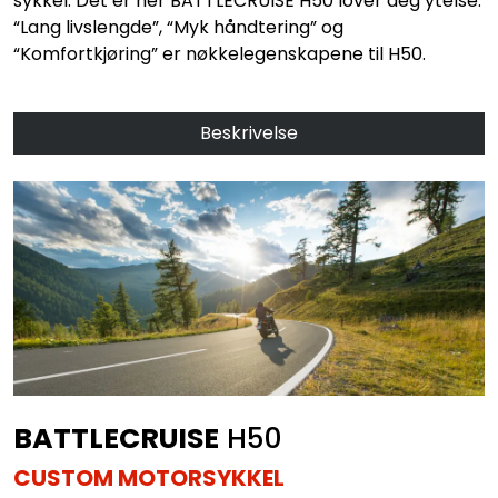
sykkel. Det er her BATTLECRUISE H50 lover deg ytelse.
“Lang livslengde”, “Myk håndtering” og
“Komfortkjøring” er nøkkelegenskapene til H50.
Beskrivelse
BATTLECRUISE
H50
CUSTOM MOTORSYKKEL