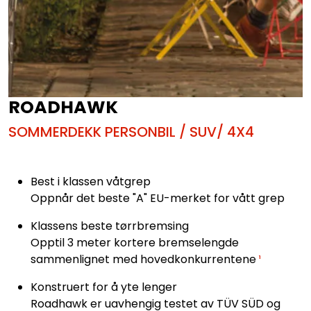
ROADHAWK
SOMMERDEKK PERSONBIL / SUV/ 4X4
Best i klassen våtgrep
Oppnår det beste "A" EU-merket for vått grep
Klassens beste tørrbremsing
Opptil 3 meter kortere bremselengde
sammenlignet med hovedkonkurrentene
¹
Konstruert for å yte lenger
Roadhawk er uavhengig testet av TÜV SÜD og