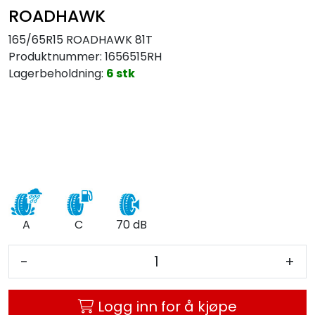
ROADHAWK
165/65R15 ROADHAWK 81T
Produktnummer:
1656515RH
Lagerbeholdning:
6 stk
A
C
70 dB
-
+
Logg inn for å kjøpe