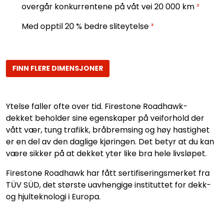
overgår konkurrentene på våt vei 20 000 km
²
Med opptil 20 % bedre sliteytelse
³
FINN FLERE DIMENSJONER
Ytelse faller ofte over tid. Firestone Roadhawk-
dekket beholder sine egenskaper på veiforhold der
vått vær, tung trafikk, bråbremsing og høy hastighet
er en del av den daglige kjøringen. Det betyr at du kan
være sikker på at dekket yter like bra hele livsløpet.
Firestone Roadhawk har fått sertifiseringsmerket fra
TÜV SÜD, det største uavhengige instituttet for dekk-
og hjulteknologi i Europa.