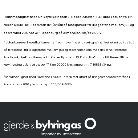
1
Sammenlignet med UniRoyal Rainsport 3, Kleber Dynaxer HP3, Fulda EcoControl HP,
Nexen NBlue HD+. Test utført av TÜV SÜD på forespørsel fra Bridgestone mellom juli og
september 2016 hos ATP Papenburg på dimensjon 205/55 R16 91V.
2
Utkonkurrerer hovedkonkurrenter i vannplaning strak vei og sving. Test utført av TÜV SÜD
på forespørsel fra Bridgestone mellom juli og september 2016 med dekkene Firestone
Roadhawk, UniRoyal Rainsport 3, Kleber Dynaxer HP3, Fulda EcoControl HP, Nexen NBlue
HD+. Testing utført på VW Golf 7, kjørt 20 000 km. Rapport nr. 713086643-BM.
3
Sammenlignet med Firestone TZ300α. Intern test utført på Bridgestones testområde i
Roma i mars 2016, på dimensjon 205/55 R16 91V.