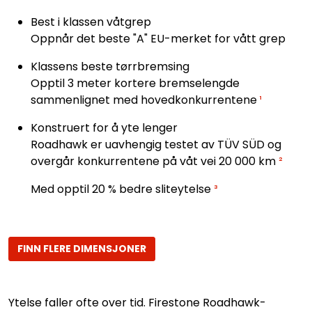
Best i klassen våtgrep
Oppnår det beste "A" EU-merket for vått grep
Klassens beste tørrbremsing
Opptil 3 meter kortere bremselengde
sammenlignet med hovedkonkurrentene
¹
Konstruert for å yte lenger
Roadhawk er uavhengig testet av TÜV SÜD og
overgår konkurrentene på våt vei 20 000 km
²
Med opptil 20 % bedre sliteytelse
³
FINN FLERE DIMENSJONER
Ytelse faller ofte over tid. Firestone Roadhawk-