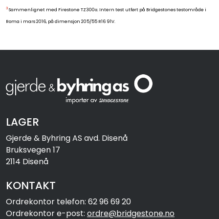
3
Sammenlignet med Firestone TZ300α. Intern test utført på Bridgestones testområde i
Roma i mars 2016, på dimensjon 205/55 R16 91V.
LAGER
Gjerde & Byhring AS avd. Disenå
Bruksvegen 17
2114 Disenå
KONTAKT
Ordrekontor telefon: 62 96 69 20
Ordrekontor e-post:
ordre@bridgestone.no