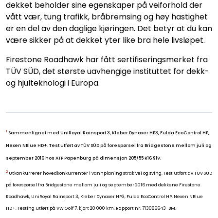
dekket beholder sine egenskaper på veiforhold der
vått vær, tung trafikk, bråbremsing og høy hastighet
er en del av den daglige kjøringen. Det betyr at du kan
være sikker på at dekket yter like bra hele livsløpet.
Firestone Roadhawk har fått sertifiseringsmerket fra
TÜV SÜD, det største uavhengige instituttet for dekk-
og hjulteknologi i Europa.
1
Sammenlignet med UniRoyal Rainsport 3, Kleber Dynaxer HP3, Fulda EcoControl HP,
Nexen NBlue HD+. Test utført av TÜV SÜD på forespørsel fra Bridgestone mellom juli og
september 2016 hos ATP Papenburg på dimensjon 205/55 R16 91V.
2
Utkonkurrerer hovedkonkurrenter i vannplaning strak vei og sving. Test utført av TÜV SÜD
på forespørsel fra Bridgestone mellom juli og september 2016 med dekkene Firestone
Roadhawk, UniRoyal Rainsport 3, Kleber Dynaxer HP3, Fulda EcoControl HP, Nexen NBlue
HD+. Testing utført på VW Golf 7, kjørt 20 000 km. Rapport nr. 713086643-BM.