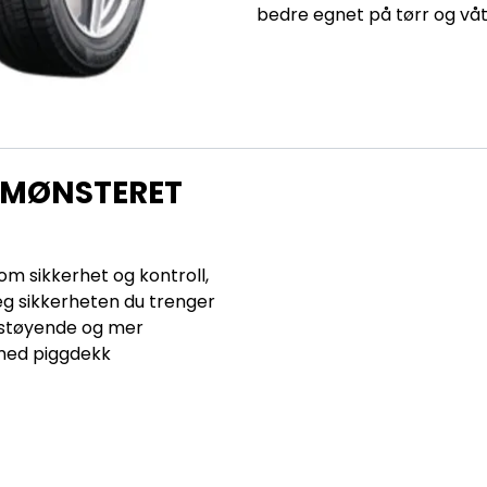
bedre egnet på tørr og våt 
KKMØNSTERET
om sikkerhet og kontroll,
eg sikkerheten du trenger
e støyende og mer
 med piggdekk