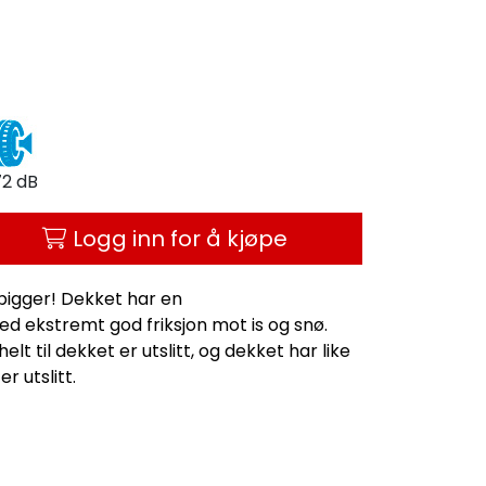
72 dB
Logg inn for å kjøpe
pigger! Dekket har en
d ekstremt god friksjon mot is og snø.
 til dekket er utslitt, og dekket har like
r utslitt.