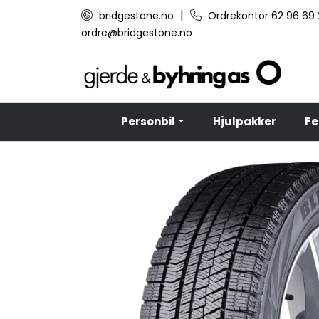
Skip to main content
|
bridgestone.no
Ordrekontor 62 96 69
ordre@bridgestone.no
Personbil
Hjulpakker
Fe