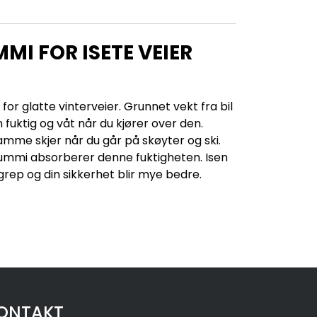
MI FOR ISETE VEIER
t for glatte vinterveier. Grunnet vekt fra bil
en fuktig og våt når du kjører over den.
 samme skjer når du går på skøyter og ski.
Gummi absorberer denne fuktigheten. Isen
igrep og din sikkerhet blir mye bedre.
ONTAKT