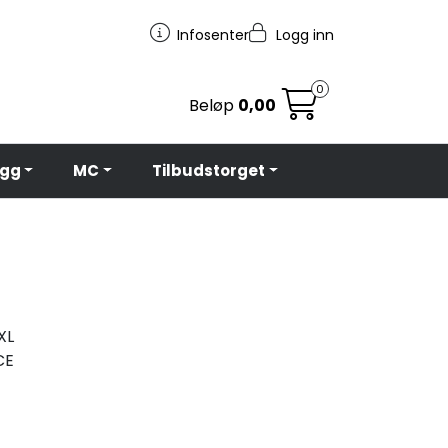
Infosenter
Logg inn
0
Beløp
0,00
egg
MC
Tilbudstorget
XL
CE