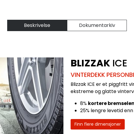
Beskrivelse
Dokumentarkiv
BLIZZAK
ICE
VINTERDEKK PERSONBI
Blizzak ICE er et piggfritt
ekstreme og glatte vinterve
8%
kortere bremsele
25% lengre levetid enn 
Finn flere dimensjoner