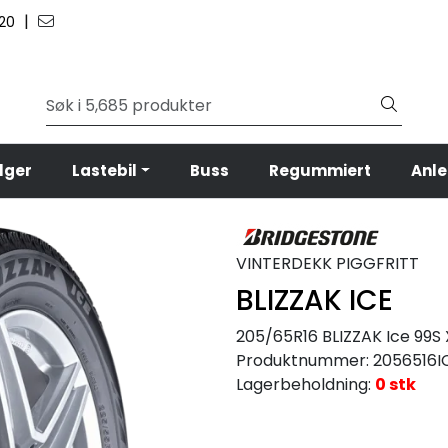
|
 20
lger
Lastebil
Buss
Regummiert
Anl
VINTERDEKK PIGGFRITT
BLIZZAK ICE
205/65R16 BLIZZAK Ice 99S 
Produktnummer:
2056516I
Lagerbeholdning:
0 stk