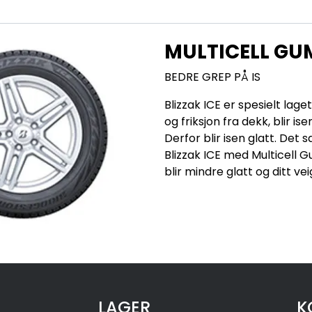
MULTICELL GUM
BEDRE GREP PÅ IS
Blizzak ICE er spesielt lage
og friksjon fra dekk, blir is
Derfor blir isen glatt. Det
Blizzak ICE med Multicell 
blir mindre glatt og ditt ve
LAGER
K