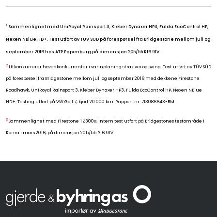
1
Sammenlignet med UniRoyal Rainsport 3, Kleber Dynaxer HP3, Fulda EcoControl HP,
Nexen NBlue HD+. Test utført av TÜV SÜD på forespørsel fra Bridgestone mellom juli og
september 2016 hos ATP Papenburg på dimensjon 205/55 R16 91V.
2
Utkonkurrerer hovedkonkurrenter i vannplaning strak vei og sving. Test utført av TÜV SÜD
på forespørsel fra Bridgestone mellom juli og september 2016 med dekkene Firestone
Roadhawk, UniRoyal Rainsport 3, Kleber Dynaxer HP3, Fulda EcoControl HP, Nexen NBlue
HD+. Testing utført på VW Golf 7, kjørt 20 000 km. Rapport nr. 713086643-BM.
3
Sammenlignet med Firestone TZ300α. Intern test utført på Bridgestones testområde i
Roma i mars 2016, på dimensjon 205/55 R16 91V.