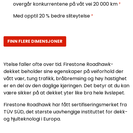
overgår konkurrentene på våt vei 20 000 km
²
Med opptil 20 % bedre sliteytelse
³
FINN FLERE DIMENSJONER
Ytelse faller ofte over tid. Firestone Roadhawk-
dekket beholder sine egenskaper på veiforhold der
vått vær, tung trafikk, bråbremsing og høy hastighet
er en del av den daglige kjøringen. Det betyr at du kan
være sikker på at dekket yter like bra hele livsløpet.
Firestone Roadhawk har fått sertifiseringsmerket fra
TÜV SÜD, det største uavhengige instituttet for dekk-
og hjulteknologi i Europa.