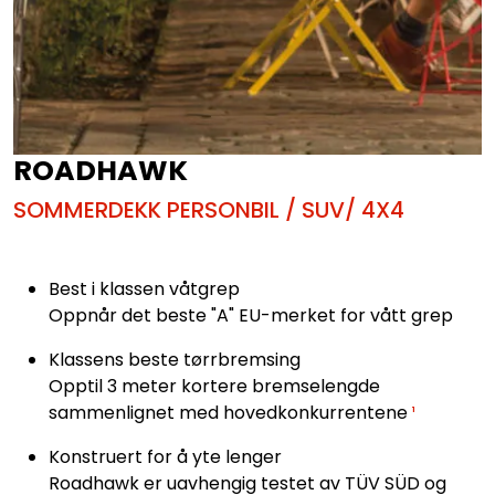
ROADHAWK
SOMMERDEKK PERSONBIL / SUV/ 4X4
Best i klassen våtgrep
Oppnår det beste "A" EU-merket for vått grep
Klassens beste tørrbremsing
Opptil 3 meter kortere bremselengde
sammenlignet med hovedkonkurrentene
¹
Konstruert for å yte lenger
Roadhawk er uavhengig testet av TÜV SÜD og