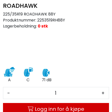
ROADHAWK
225/35R19 ROADHAWK 88Y
Produktnummer:
2253519RH88Y
Lagerbeholdning:
0 stk
A
C
71 dB
-
+
Logg inn for å kjøpe