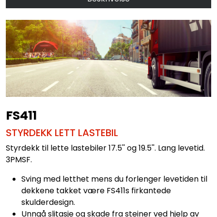
FS411
STYRDEKK LETT LASTEBIL
Styrdekk til lette lastebiler 17.5'' og 19.5''. Lang levetid.
3PMSF.
Sving med letthet mens du forlenger levetiden til
dekkene takket være FS411s firkantede
skulderdesign.
Unngå slitasje og skade fra steiner ved hjelp av