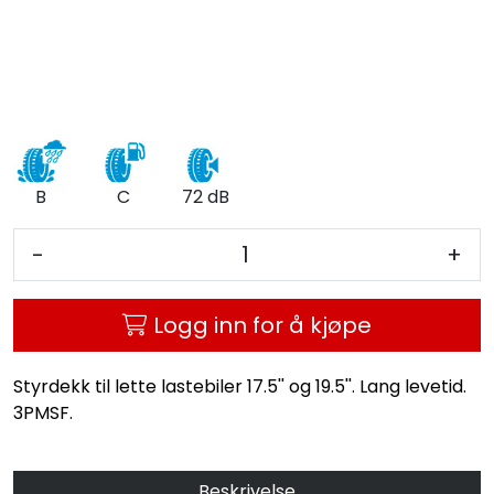
B
C
72 dB
-
+
Logg inn for å kjøpe
Styrdekk til lette lastebiler 17.5'' og 19.5''. Lang levetid.
3PMSF.
Beskrivelse