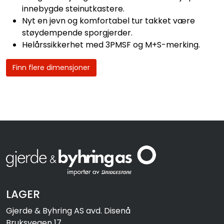
innebygde steinutkastere.
Nyt en jevn og komfortabel tur takket være
støydempende sporgjerder.
Helårssikkerhet med 3PMSF og M+S-merking.
Finn flere dimensjoner
LAGER
Gjerde & Byhring AS avd. Disenå
Bruksvegen 17