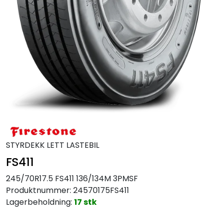
MC
Tilbudstorget
STYRDEKK LETT LASTEBIL
FS411
245/70R17.5 FS411 136/134M 3PMSF
Produktnummer:
24570175FS411
Lagerbeholdning:
17 stk