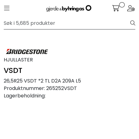
Skip to main content
Toggle navigation
Togg
Personbil
Hjulpakker
HJULLASTER
Felger
VSDT
Lastebil
26,5R25 VSDT *2 TL D2A 209A L5
Produktnummer:
265252VSDT
Buss
Lagerbeholdning:
Regummiert
Anlegg