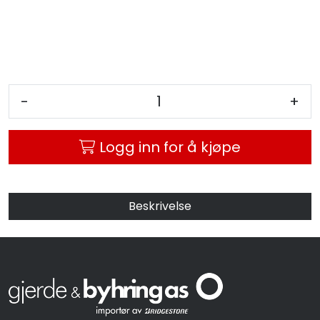
-
+
Logg inn for å kjøpe
Beskrivelse