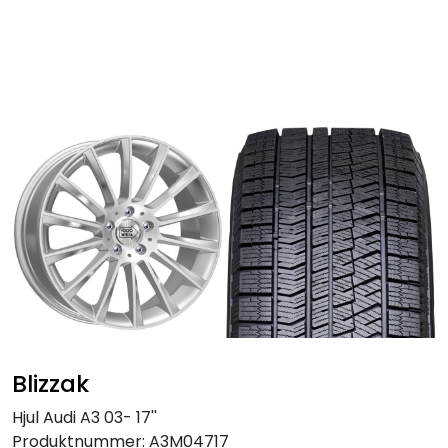
Skip to main content
Personbil
Hjulpakker
Felger
Lastebil
Buss
Regummiert
Blizzak
Anlegg
Hjul Audi A3 03- 17''
Produktnummer:
A3M04717