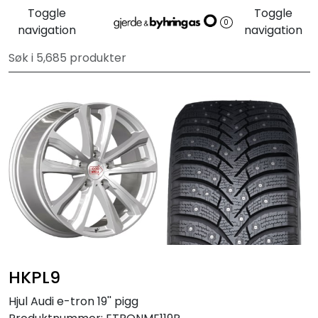
Skip to main content
Toggle
Toggle
0
navigation
navigation
Personbil
Hjulpakker
Felger
Lastebil
Buss
Regummiert
HKPL9
Anlegg
Hjul Audi e-tron 19'' pigg