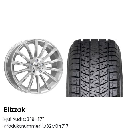
Skip to main content
Personbil
Hjulpakker
Felger
Lastebil
Buss
Regummiert
Blizzak
Anlegg
Hjul Audi Q3 19- 17''
Produktnummer:
Q32M04717