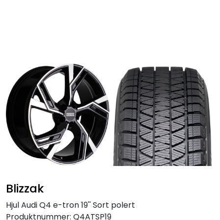
Skip to main content
Personbil
Hjulpakker
Felger
Lastebil
Buss
Regummiert
Blizzak
Anlegg
Hjul Audi Q4 e-tron 19'' Sort polert
Produktnummer:
Q4ATSP19