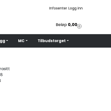
Infosenter
Logg inn
Beløp
0,00
0
egg
MC
Tilbudstorget
rasitt
18
8