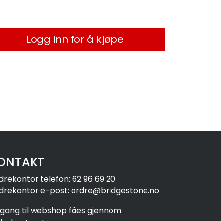
Logg inn for å kjøpe
ONTAKT
drekontor telefon: 62 96 69 20
drekontor e-post:
ordre@bridgestone.no
ilgang til webshop fåes gjennom