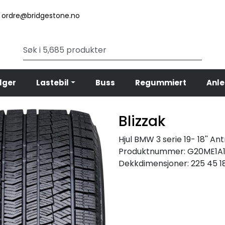
ordre@bridgestone.no
lger
Lastebil
Buss
Regummiert
Anl
Blizzak
Hjul BMW 3 serie 19- 18'' Ant
Produktnummer:
G20ME1A
Dekkdimensjoner:
225 45 1