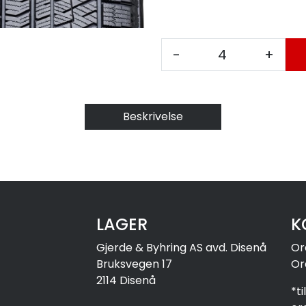
-
+
Beskrivelse
LAGER
K
Gjerde & Byhring AS avd. Disenå
Or
Bruksvegen 17
Or
2114 Disenå
*t