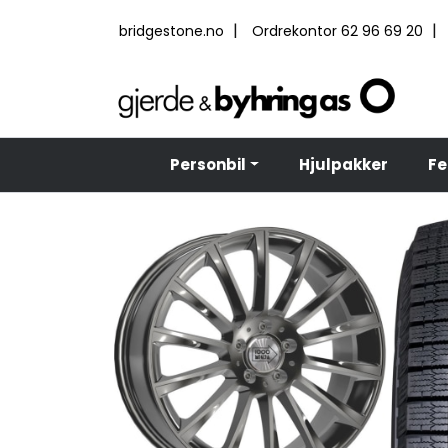
Skip to main content
|
|
bridgestone.no
Ordrekontor 62 96 69 20
Personbil
Hjulpakker
Fe