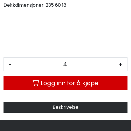
Dekkdimensjoner:
235 60 18
MC
Tilbudstorget
-
+
Logg inn for å kjøpe
Beskrivelse