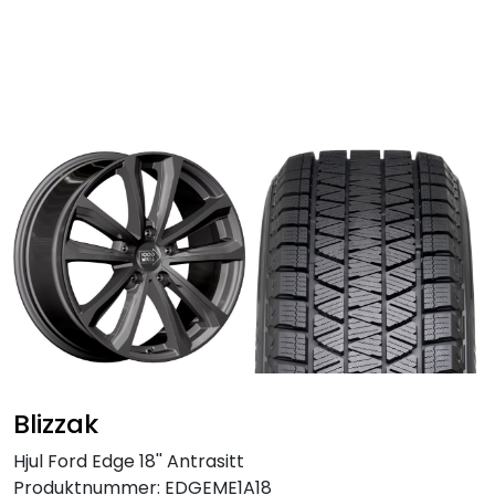
Skip to main content
Personbil
Hjulpakker
Felger
Lastebil
Buss
Regummiert
Blizzak
Anlegg
Hjul Ford Edge 18'' Antrasitt
Produktnummer:
EDGEME1A18