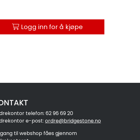
Logg inn for å kjøpe
ONTAKT
drekontor telefon: 62 96 69 20
drekontor e-post:
ordre@bridgestone.no
ilgang til webshop fåes gjennom