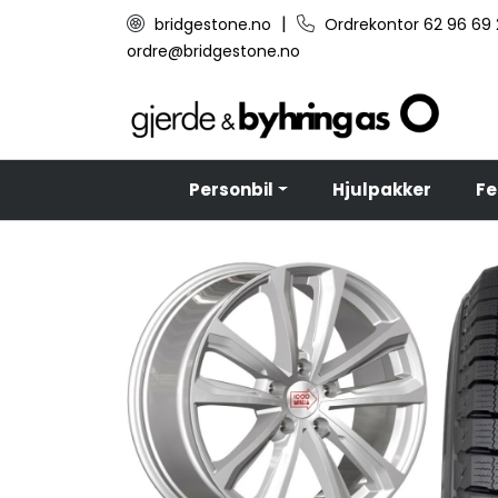
Skip to main content
|
bridgestone.no
Ordrekontor 62 96 69
ordre@bridgestone.no
Personbil
Hjulpakker
Fe