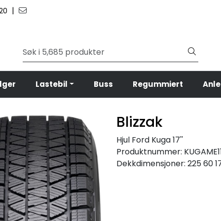
|
 20
lger
Lastebil
Buss
Regummiert
Anl
Blizzak
Hjul Ford Kuga 17''
Produktnummer:
KUGAME1
Dekkdimensjoner:
225 60 1