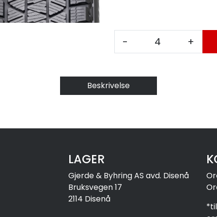
-
+
Beskrivelse
LAGER
K
Gjerde & Byhring AS avd. Disenå
Or
Bruksvegen 17
Or
2114 Disenå
*t