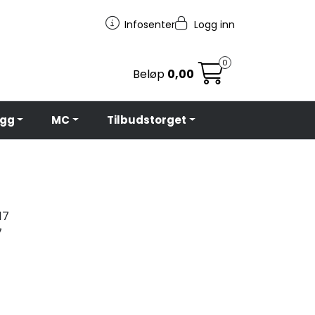
Infosenter
Logg inn
0
Beløp
0,00
egg
MC
Tilbudstorget
17
7