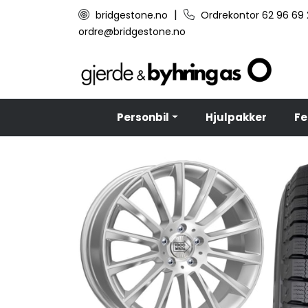
Skip to main content
|
bridgestone.no
Ordrekontor 62 96 69
ordre@bridgestone.no
Personbil
Hjulpakker
Fe