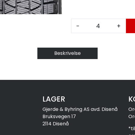
-
+
Beskrivelse
LAGER
K
Gjerde & Byhring AS avd. Disenå
Or
Bruksvegen 17
Or
2114 Disenå
*t