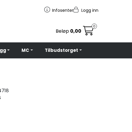
Infosenter
Logg inn
0
Beløp
0,00
egg
MC
Tilbudstorget
718
8