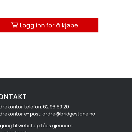
Logg inn for å kjøpe
ONTAKT
drekontor telefon: 62 96 69 20
drekontor e-post:
ordre@bridgestone.no
ilgang til webshop fåes gjennom