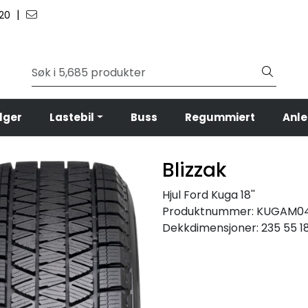
|
 20
lger
Lastebil
Buss
Regummiert
Anl
Blizzak
Hjul Ford Kuga 18''
Produktnummer:
KUGAM04
Dekkdimensjoner:
235 55 1