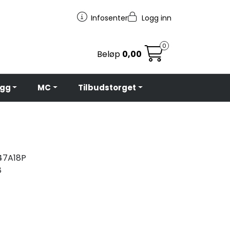
Infosenter
Logg inn
0
Beløp
0,00
egg
MC
Tilbudstorget
7A18P
8