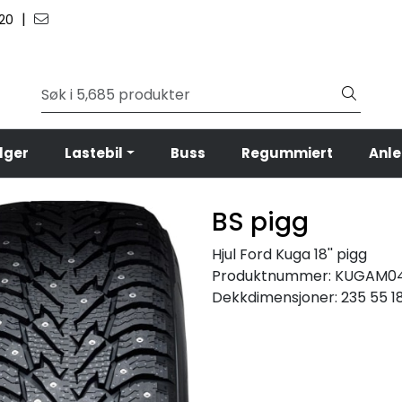
|
 20
lger
Lastebil
Buss
Regummiert
Anl
BS pigg
Hjul Ford Kuga 18'' pigg
Produktnummer:
KUGAM04
Dekkdimensjoner:
235 55 1