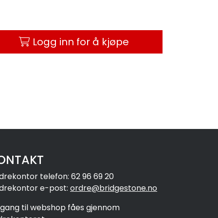
Logg inn for å kjøpe
ONTAKT
drekontor telefon: 62 96 69 20
drekontor e-post:
ordre@bridgestone.no
ilgang til webshop fåes gjennom