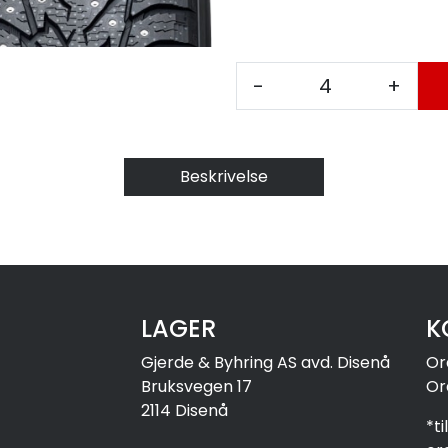
-
+
Beskrivelse
LAGER
K
Gjerde & Byhring AS avd. Disenå
Or
Bruksvegen 17
Or
2114 Disenå
*t