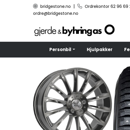
Skip to main content
|
bridgestone.no
Ordrekontor 62 96 69
ordre@bridgestone.no
Personbil
Hjulpakker
Fe