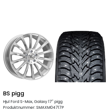
Skip to main content
Personbil
Hjulpakker
Felger
Lastebil
Buss
Regummiert
BS pigg
Anlegg
Hjul Ford S-Max, Galaxy 17'' pigg
Produktnummer:
SMAXM04717P