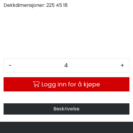
Dekkdimensjoner:
225 45 18
MC
Tilbudstorget
-
+
Logg inn for å kjøpe
Beskrivelse