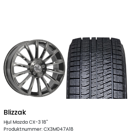
Skip to main content
Personbil
Hjulpakker
Felger
Lastebil
Buss
Regummiert
Blizzak
Anlegg
Hjul Mazda CX-3 18''
Produktnummer:
CX3M047A18