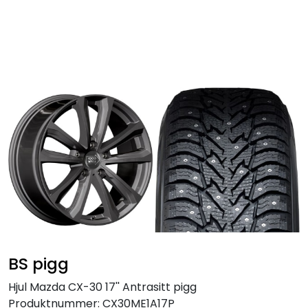
Skip to main content
Personbil
Hjulpakker
Felger
Lastebil
Buss
Regummiert
BS pigg
Anlegg
Hjul Mazda CX-30 17'' Antrasitt pigg
Produktnummer:
CX30ME1A17P