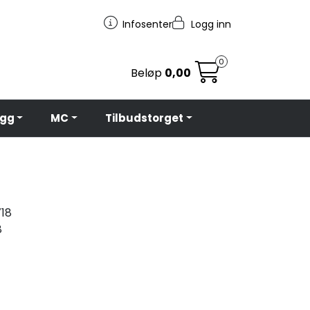
Infosenter
Logg inn
0
Beløp
0,00
egg
MC
Tilbudstorget
18
8