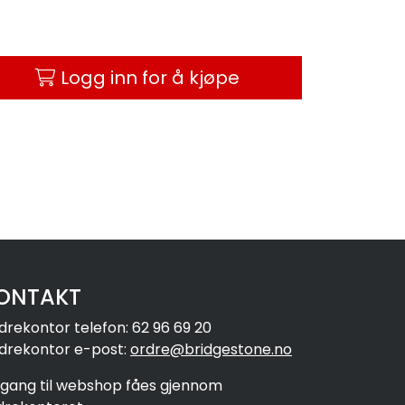
Logg inn for å kjøpe
ONTAKT
drekontor telefon: 62 96 69 20
drekontor e-post:
ordre@bridgestone.no
ilgang til webshop fåes gjennom