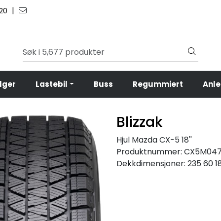
|
 20
lger
Lastebil
Buss
Regummiert
Anl
Blizzak
Hjul Mazda CX-5 18''
Produktnummer:
CX5M047
Dekkdimensjoner:
235 60 1