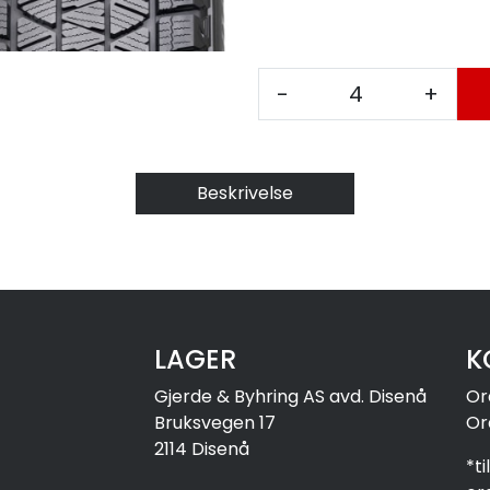
-
+
Beskrivelse
LAGER
K
Gjerde & Byhring AS avd. Disenå
Or
Bruksvegen 17
Or
2114 Disenå
*t