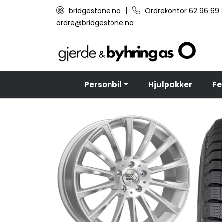
Skip to main content
|
bridgestone.no
Ordrekontor 62 96 69
ordre@bridgestone.no
Personbil
Hjulpakker
Fe