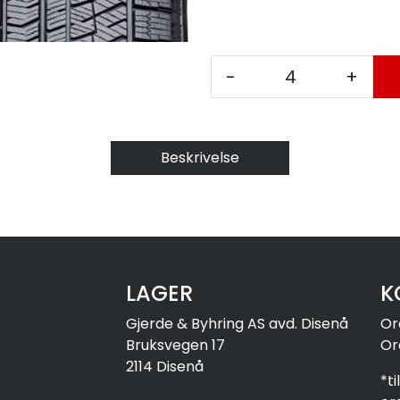
-
+
Beskrivelse
LAGER
K
Gjerde & Byhring AS avd. Disenå
Or
Bruksvegen 17
Or
2114 Disenå
*t