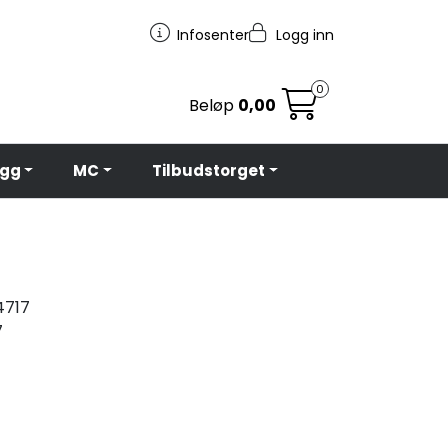
Infosenter
Logg inn
0
Beløp
0,00
egg
MC
Tilbudstorget
717
7