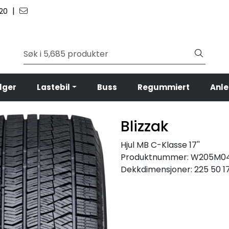
|
 20
lger
Lastebil
Buss
Regummiert
Anl
Blizzak
Hjul MB C-Klasse 17''
Produktnummer:
W205M04
Dekkdimensjoner:
225 50 1