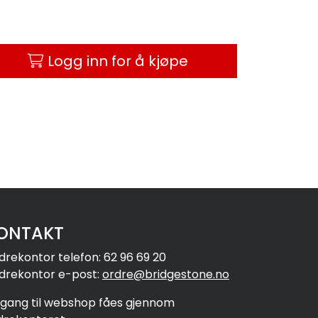
Logg inn for å kjøpe
ONTAKT
drekontor telefon: 62 96 69 20
drekontor e-post:
ordre@bridgestone.no
ilgang til webshop fåes gjennom