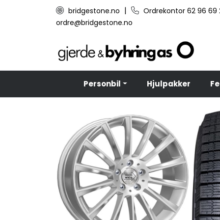
Skip to main content
|
bridgestone.no
Ordrekontor 62 96 69
ordre@bridgestone.no
Personbil
Hjulpakker
Fe