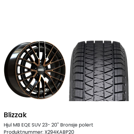
Skip to main content
Personbil
Hjulpakker
Felger
Lastebil
Buss
Regummiert
Blizzak
Anlegg
Hjul MB EQE SUV 23- 20'' Bronsje polert
Produktnummer:
X294KABP20