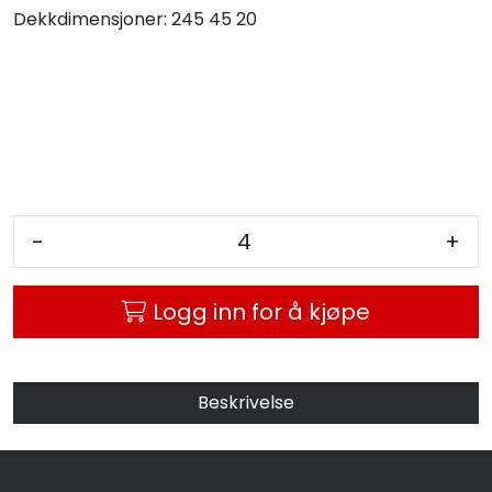
Dekkdimensjoner:
245 45 20
MC
Tilbudstorget
-
+
Logg inn for å kjøpe
Beskrivelse