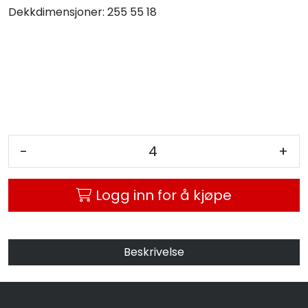
Dekkdimensjoner:
255 55 18
MC
Tilbudstorget
-
+
Logg inn for å kjøpe
Beskrivelse