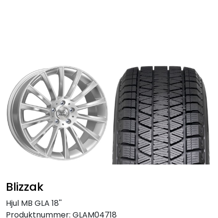
Skip to main content
Personbil
Hjulpakker
Felger
Lastebil
Buss
Regummiert
Blizzak
Anlegg
Hjul MB GLA 18''
Produktnummer:
GLAM04718