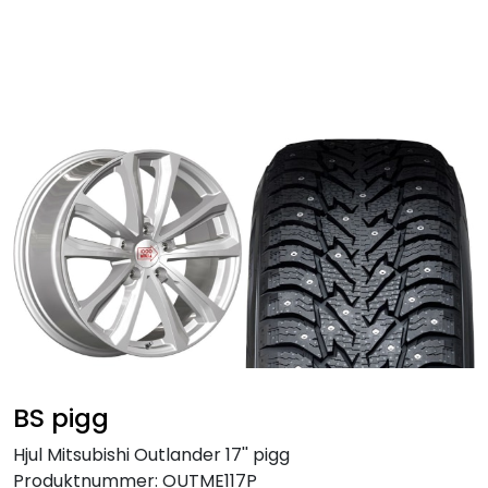
Skip to main content
Personbil
Hjulpakker
Felger
Lastebil
Buss
Regummiert
BS pigg
Anlegg
Hjul Mitsubishi Outlander 17'' pigg
Produktnummer:
OUTME117P