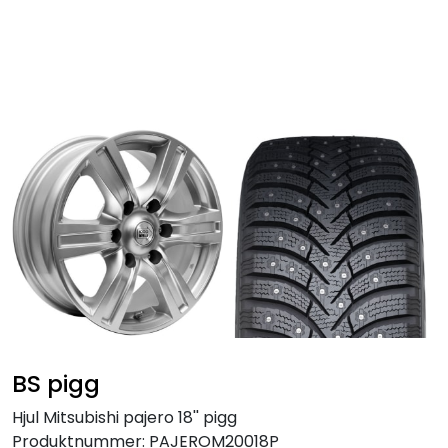
Skip to main content
Personbil
Hjulpakker
Felger
Lastebil
Buss
Regummiert
BS pigg
Anlegg
Hjul Mitsubishi pajero 18'' pigg
Produktnummer:
PAJEROM20018P