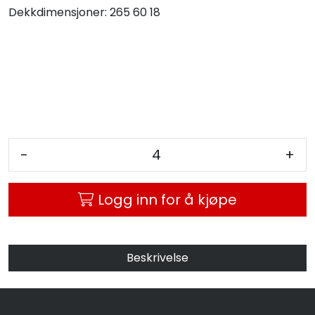
Dekkdimensjoner:
265 60 18
MC
Tilbudstorget
-
+
Logg inn for å kjøpe
Beskrivelse