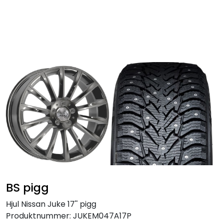
Skip to main content
Personbil
Hjulpakker
Felger
Lastebil
Buss
Regummiert
BS pigg
Anlegg
Hjul Nissan Juke 17'' pigg
Produktnummer:
JUKEM047A17P