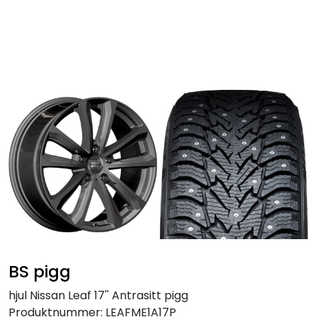
Skip to main content
Personbil
Hjulpakker
Felger
Lastebil
Buss
Regummiert
BS pigg
Anlegg
hjul Nissan Leaf 17'' Antrasitt pigg
Produktnummer:
LEAFME1A17P