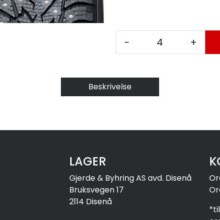
-
+
Beskrivelse
LAGER
K
Gjerde & Byhring AS avd. Disenå
Or
Bruksvegen 17
Or
2114 Disenå
*t