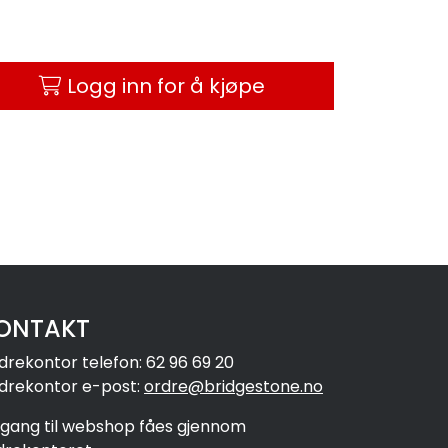
Logg inn for å kjøpe
ONTAKT
drekontor telefon: 62 96 69 20
drekontor e-post:
ordre@bridgestone.no
ilgang til webshop fåes gjennom