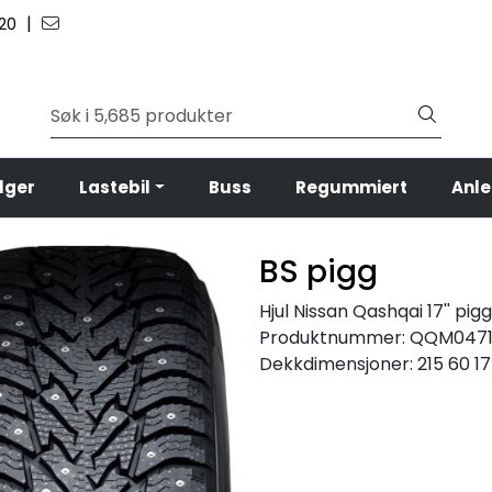
|
 20
lger
Lastebil
Buss
Regummiert
Anl
BS pigg
Hjul Nissan Qashqai 17'' pigg
Produktnummer:
QQM0471
Dekkdimensjoner:
215 60 17