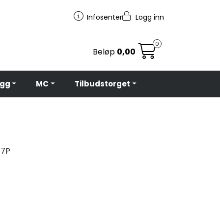
Infosenter
Logg inn
0
Beløp
0,00
egg
MC
Tilbudstorget
7P