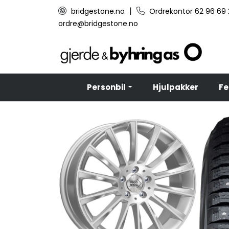
Skip to main content
|
bridgestone.no
Ordrekontor 62 96 69
ordre@bridgestone.no
Personbil
Hjulpakker
Fe