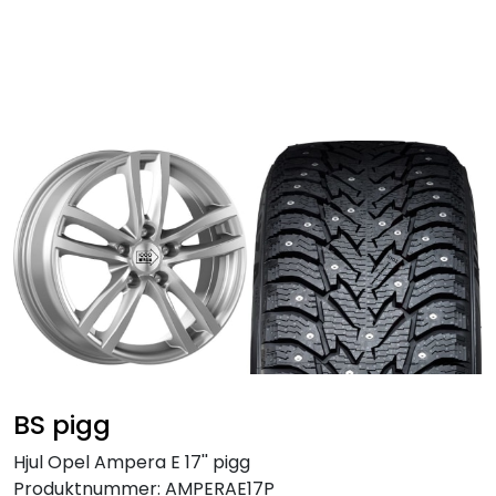
Skip to main content
Personbil
Hjulpakker
Felger
Lastebil
Buss
Regummiert
BS pigg
Anlegg
Hjul Opel Ampera E 17'' pigg
Produktnummer:
AMPERAE17P