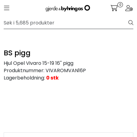
Skip to main content
0
Toggle navigation
Togg
Personbil
Hjulpakker
BS pigg
Felger
Hjul Opel Vivaro 15-19 16'' pigg
Produktnummer:
VIVAROMVAN16P
Lastebil
Lagerbeholdning:
0 stk
Buss
Regummiert
Anlegg