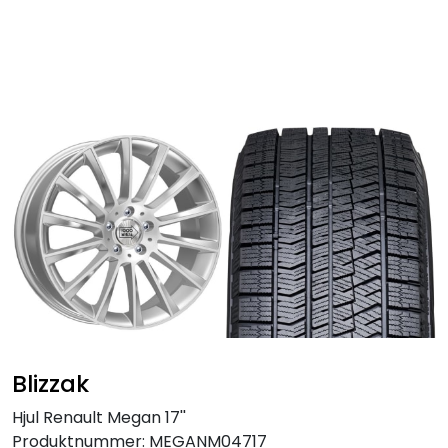
Skip to main content
Personbil
Hjulpakker
Felger
Lastebil
Buss
Regummiert
Blizzak
Anlegg
Hjul Renault Megan 17''
Produktnummer:
MEGANM04717