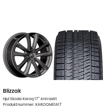
Skip to main content
Personbil
Hjulpakker
Felger
Lastebil
Buss
Regummiert
Blizzak
Anlegg
Hjul Skoda Karoq 17'' Antrasitt
Produktnummer:
KAROQME1A17