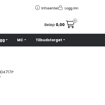
Infosenter
Logg inn
0
Beløp
0,00
egg
MC
Tilbudstorget
04717P
7