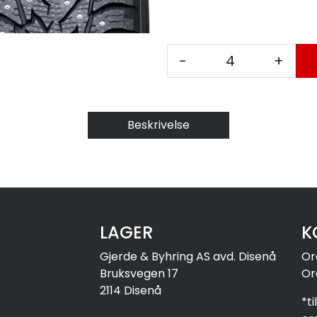
-
+
Beskrivelse
LAGER
K
Gjerde & Byhring AS avd. Disenå
Or
Bruksvegen 17
Or
2114 Disenå
*t