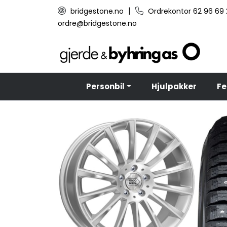
Skip to main content
|
bridgestone.no
Ordrekontor 62 96 69
ordre@bridgestone.no
Personbil
Hjulpakker
Fe