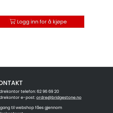
Logg inn for å kjøpe
ONTAKT
drekontor telefon: 62 96 69 20
drekontor e-post:
ordre@bridgestone.no
ilgang til webshop fåes gjennom