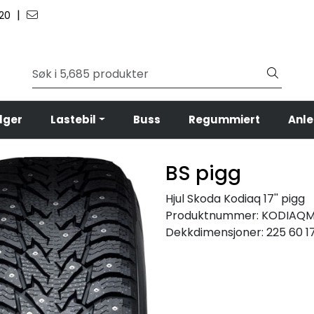
|
 20
lger
Lastebil
Buss
Regummiert
Anl
BS pigg
Hjul Skoda Kodiaq 17'' pigg
Produktnummer:
KODIAQM
Dekkdimensjoner:
225 60 1