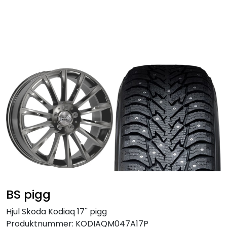
Skip to main content
Personbil
Hjulpakker
Felger
Lastebil
Buss
Regummiert
BS pigg
Anlegg
Hjul Skoda Kodiaq 17'' pigg
Produktnummer:
KODIAQM047A17P