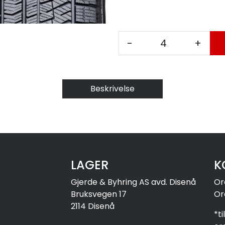
-
+
Beskrivelse
LAGER
K
Gjerde & Byhring AS avd. Disenå
Or
Bruksvegen 17
Or
2114 Disenå
*t