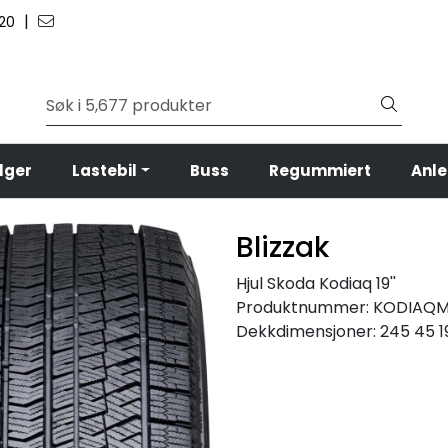
|
 20
lger
Lastebil
Buss
Regummiert
Anl
Blizzak
Hjul Skoda Kodiaq 19''
Produktnummer:
KODIAQM
Dekkdimensjoner:
245 45 1