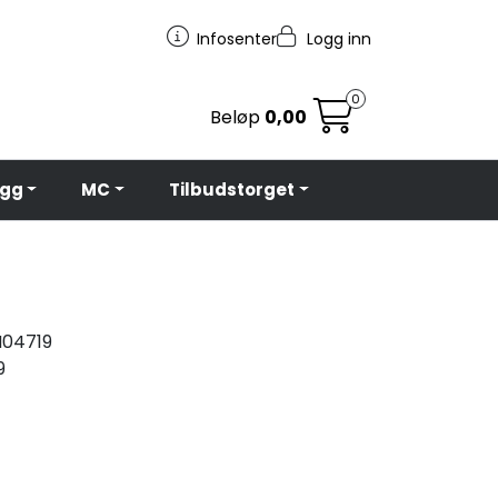
Infosenter
Logg inn
0
Beløp
0,00
egg
MC
Tilbudstorget
04719
9