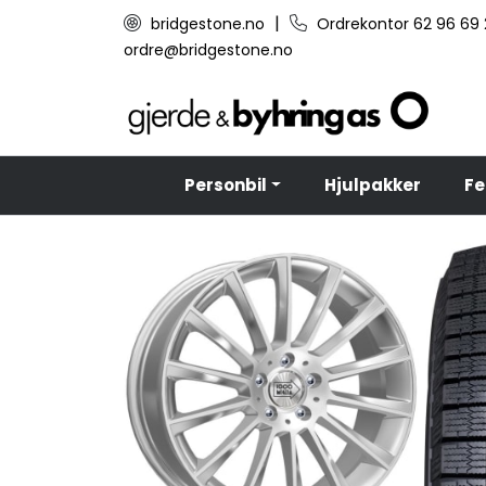
Skip to main content
|
bridgestone.no
Ordrekontor 62 96 69
ordre@bridgestone.no
Personbil
Hjulpakker
Fe