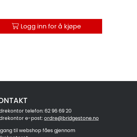
Logg inn for å kjøpe
ONTAKT
drekontor telefon: 62 96 69 20
drekontor e-post:
ordre@bridgestone.no
ilgang til webshop fåes gjennom