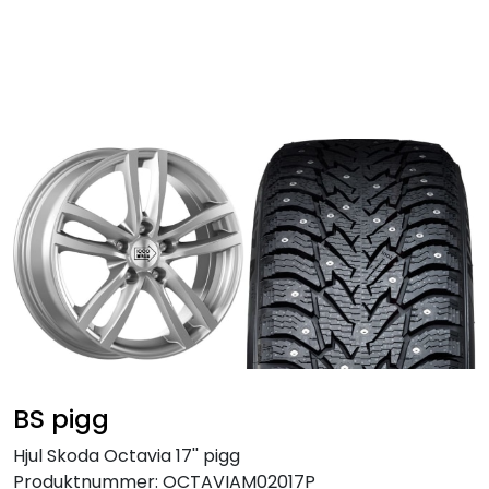
Skip to main content
Personbil
Hjulpakker
Felger
Lastebil
Buss
Regummiert
BS pigg
Anlegg
Hjul Skoda Octavia 17'' pigg
Produktnummer:
OCTAVIAM02017P