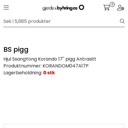
Skip to main content
0
Toggle navigation
Togg
Personbil
Hjulpakker
BS pigg
Felger
Hjul SsangYong Korando 17'' pigg Antrasitt
Produktnummer:
KORANDOM047A17P
Lastebil
Lagerbeholdning:
0 stk
Buss
Regummiert
Anlegg