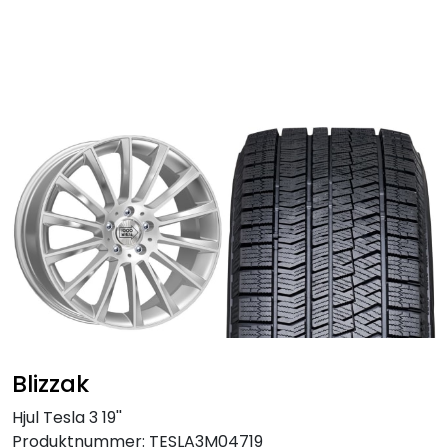
Skip to main content
Personbil
Hjulpakker
Felger
Lastebil
Buss
Regummiert
Blizzak
Anlegg
Hjul Tesla 3 19''
Produktnummer:
TESLA3M04719