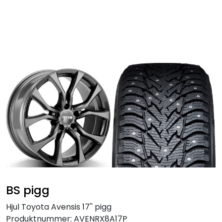
Skip to main content
Personbil
Hjulpakker
Felger
Lastebil
Buss
Regummiert
BS pigg
Anlegg
Hjul Toyota Avensis 17'' pigg
Produktnummer:
AVENRX8A17P