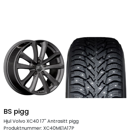
Skip to main content
Personbil
Hjulpakker
Felger
Lastebil
Buss
Regummiert
BS pigg
Anlegg
Hjul Volvo XC40 17'' Antrasitt pigg
Produktnummer:
XC40ME1A17P