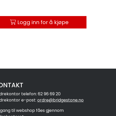
Logg inn for å kjøpe
ONTAKT
drekontor telefon: 62 96 69 20
drekontor e-post:
ordre@bridgestone.no
ilgang til webshop fåes gjennom