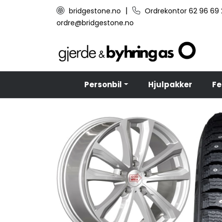
Skip to main content
|
bridgestone.no
Ordrekontor 62 96 69
ordre@bridgestone.no
Personbil
Hjulpakker
Fe