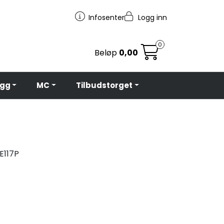
Infosenter
Logg inn
0
Beløp
0,00
egg
MC
Tilbudstorget
E117P