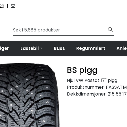
|
 20
lger
Lastebil
Buss
Regummiert
Anl
BS pigg
Hjul VW Passat 17'' pigg
Produktnummer:
PASSATM
Dekkdimensjoner:
215 55 17