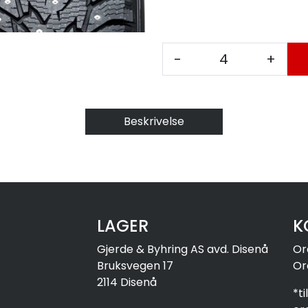
-
+
Beskrivelse
LAGER
K
Gjerde & Byhring AS avd. Disenå
Or
Bruksvegen 17
Or
2114 Disenå
*t