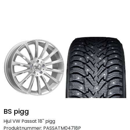
Skip to main content
Personbil
Hjulpakker
Felger
Lastebil
Buss
Regummiert
BS pigg
Anlegg
Hjul VW Passat 18'' pigg
Produktnummer:
PASSATM04718P